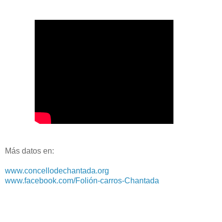
Más datos en:
www.concellodechantada.org
www.facebook.com/Folión-carros-Chantada