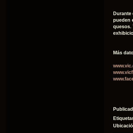
Durante 
pueden e
quesos. 
exhibicio
Más dato
www.vic.
www.vicf
www.fac
Publica
Etiqueta
Ubicaci