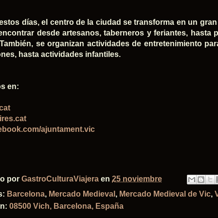
estos días, el centro de la ciudad se transforma en un gr
ncontrar desde artesanos, taberneros y feriantes, hasta p
También, se organizan actividades de entretenimiento par
nes, hasta actividades infantiles.
s en:
cat
ires.cat
ebook.com/ajuntament.vic
do por
GastroCulturaViajera
en
25 noviembre
s:
Barcelona
,
Mercado Medieval
,
Mercado Medieval de Vic
,
ón:
08500 Vich, Barcelona, España