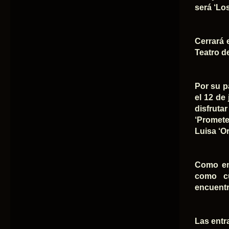
será ‘Lo
Cerrará 
Teatro d
Por su pa
el 12 de 
disfruta
‘Promete
Luisa ‘Or
Como en 
como cur
encuentr
Las entr