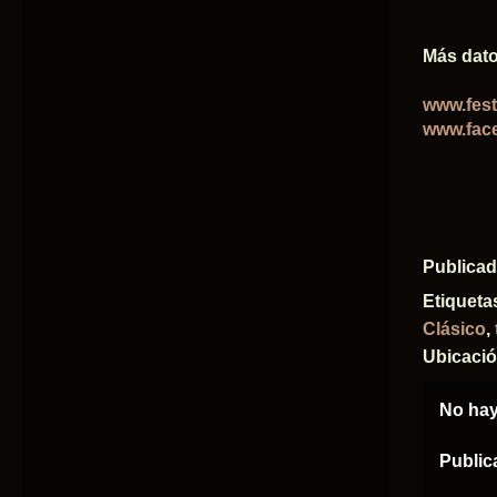
Más dato
www.fest
www.fac
Publica
Etiqueta
Clásico
,
Ubicaci
No hay
Public