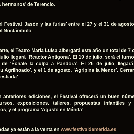
s hermanos’ de Terencio.
el Festival ‘Jasón y las furias’ entre el 27 y el 31 de ago
el Noctámbulo.
rte, el Teatro María Luisa albergará este año un total de 7 o
julio llegará ‘Reactor Antígona’. El 19 de julio, será el tur
r de ‘Échale la culpa a Pandora’. El 26 de julio, llega
u Agrilhoado’, y el 1 de agosto, ‘Agripina la Menor’. Cerra
estiada’.
anteriores ediciones, el Festival ofrecerá un buen núme
sos, exposiciones, talleres, propuestas infantiles y 
os, y el programa ‘Agusto en Mérida’
adas ya están a la venta en
www.festivaldemerida.es