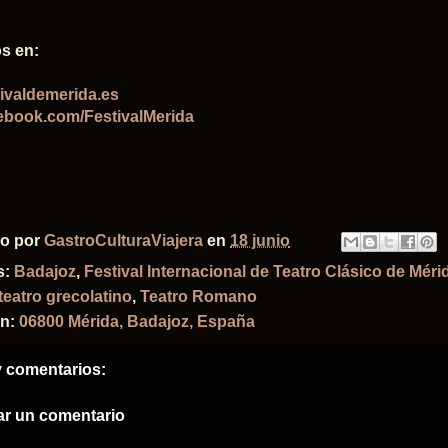
s en:
ivaldemerida.es
ebook.com/FestivalMerida
do por
GastroCulturaViajera
en
18 junio
s:
Badajoz
,
Festival Internacional de Teatro Clásico de Méri
teatro grecolatino
,
Teatro Romano
ón:
06800 Mérida, Badajoz, España
 comentarios:
ar un comentario