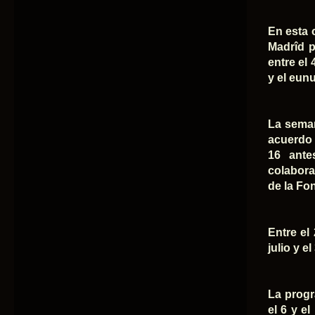
En esta 
Madrîd p
entre el 
y el eun
La seman
acuerdo f
16 ante
colabora
de la Fo
Entre el
julio y e
La progr
el 6 y el