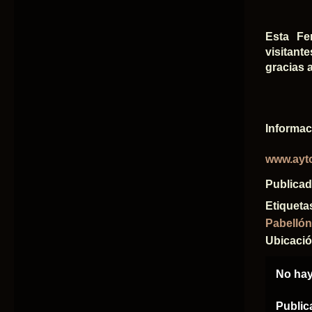
Esta Fe
visitant
gracias 
Informac
www.ayto
Publica
Etiqueta
Pabellón
Ubicaci
No hay
Public