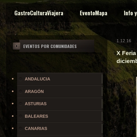
GastroCulturaViajera
EventoMapa
Info 
1.12.16
EVENTOS POR COMUNIDADES
X Feria
diciem
ANDALUCIA
ARAGÓN
ASTURIAS
BALEARES
CANARIAS