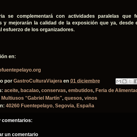
ria se complementará con actividades paralelas que f
es y mejorarán la calidad de la exposición que ya, desde
al esfuerzo de los organizadores.
ión en:
fuentepelayo.org
do por
GastroCulturaViajera
en
01 diciembre
s:
aceite
,
bacalao
,
conservas
,
embutidos
,
Feria de Alimenta
 Multiusos “Gabriel Martín”
,
quesos
,
vinos
ón:
40260 Fuentepelayo, Segovia, España
 comentarios:
ar un comentario