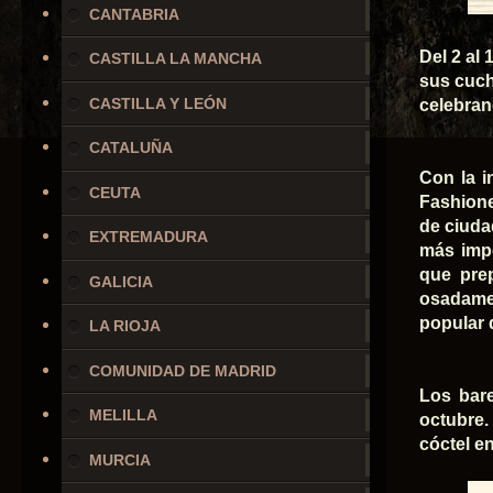
CANTABRIA
Del 2 al
CASTILLA LA MANCHA
sus cuch
CASTILLA Y LEÓN
celebran
CATALUÑA
Con la i
CEUTA
Fashione
de ciuda
EXTREMADURA
más impo
que prep
GALICIA
osadame
popular 
LA RIOJA
COMUNIDAD DE MADRID
Los bare
MELILLA
octubre.
cóctel e
MURCIA