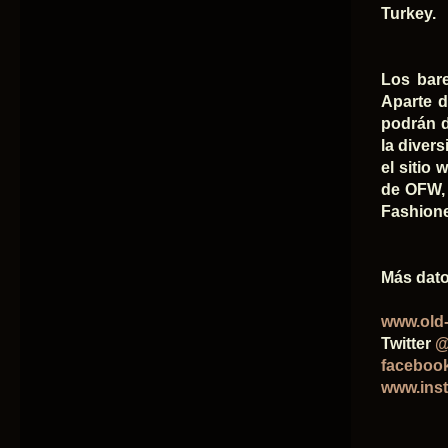
Turkey.
Los bare
Aparte d
podrán d
la diver
el sitio
de OFW, 
Fashion
Más dato
www.old
Twitter
@
faceboo
www.ins