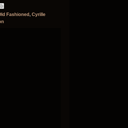
Old Fashioned
,
Cyrille
on