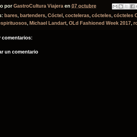
do por
GastroCultura Viajera
en
07 octubre
s:
bares
,
bartenders
,
Cóctel
,
cocteleras
,
cócteles
,
cócteles 
espirituosos
,
Michael Landart
,
OLd Fashioned Week 2017
,
r
 comentarios:
ar un comentario