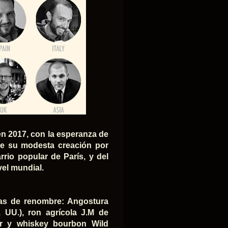
en 2017, con la esperanza de
sde su modesta creación por
rrio popular de París, y del
vel mundial.
cas de renombre: Angostura
. UU.), ron agrícola J.M de
r y whiskey bourbon Wild