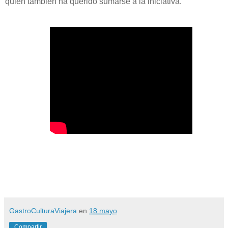
quien también ha querido sumarse a la iniciativa.
GastroCulturaViajera
en
18 mayo
Compartir