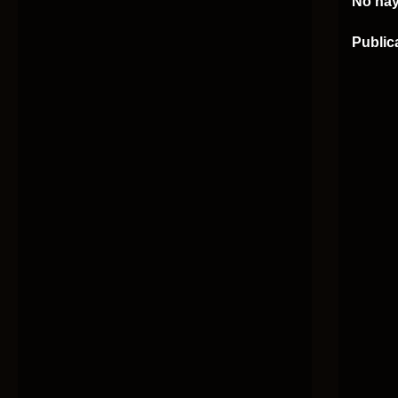
No hay
Public