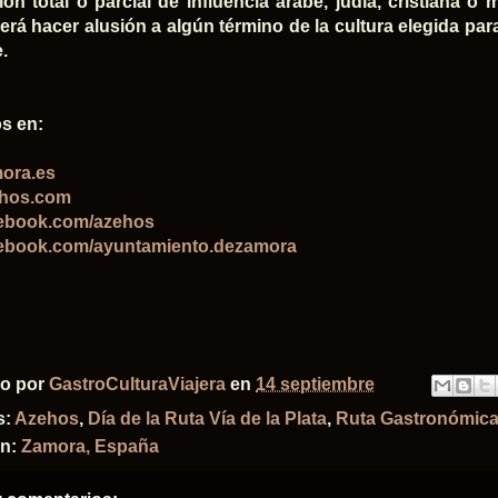
ión total o parcial de influencia árabe, judía, cristiana 
rá hacer alusión a algún término de la cultura elegida para 
e.
s en:
ora.es
hos.com
ebook.com/azehos
ebook.com/ayuntamiento.dezamora
do por
GastroCulturaViajera
en
14 septiembre
s:
Azehos
,
Día de la Ruta Vía de la Plata
,
Ruta Gastronómica 
ón:
Zamora, España