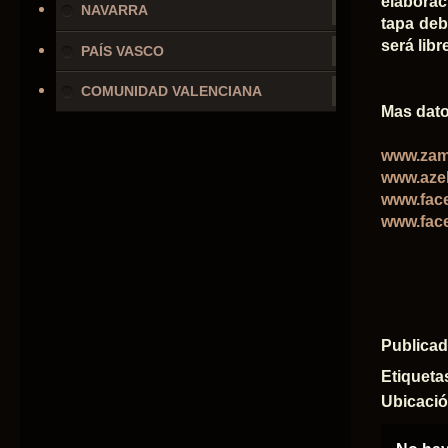
elaborac
NAVARRA
tapa debe
será libr
PAÍS VASCO
COMUNIDAD VALENCIANA
Mas dato
www.zam
www.aze
www.fac
www.fac
Publica
Etiqueta
Ubicaci