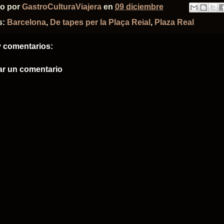
do por
GastroCulturaViajera
en
09 diciembre
s:
Barcelona
,
De tapes per la Plaça Reial
,
Plaza Real
 comentarios:
ar un comentario