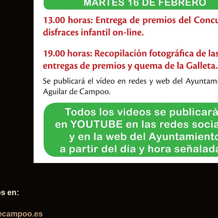
s en:
decampoo.es