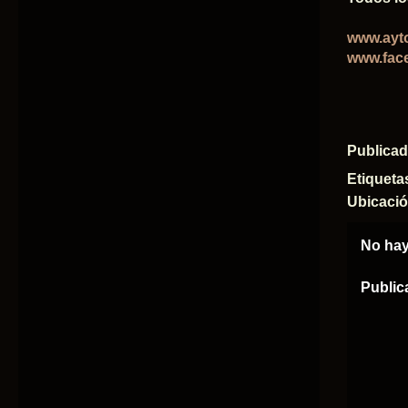
www.ayto
www.face
Publica
Etiqueta
Ubicaci
No hay
Public