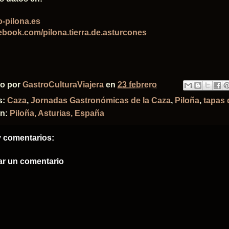
-pilona.es
book.com/pilona.tierra.de.asturcones
do por
GastroCulturaViajera
en
23 febrero
s:
Caza
,
Jornadas Gastronómicas de la Caza
,
Piloña
,
tapas 
ón:
Piloña, Asturias, España
 comentarios:
ar un comentario