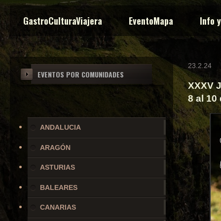
GastroCulturaViajera
EventoMapa
Info 
23.2.24
EVENTOS POR COMUNIDADES
XXXV Jo
8 al 10
ANDALUCIA
ARAGÓN
ASTURIAS
BALEARES
CANARIAS