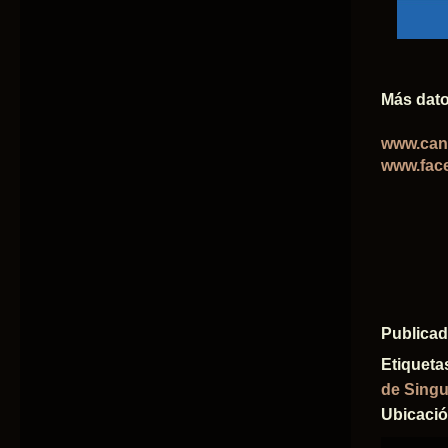
Más dato
www.cani
www.fac
Publica
Etiqueta
de Singu
Ubicaci