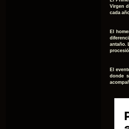
Virgen d
cada año
El homen
diferenc
antaño. 
procesió
El event
donde se
acompaña