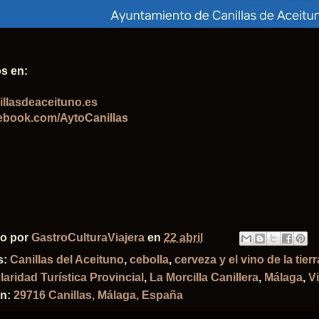
s en:
llasdeaceituno.es
ebook.com/AytoCanillas
do por
GastroCulturaViajera
en
22 abril
s:
Canillas del Aceituno
,
cebolla
,
cerveza y el vino de la tierr
laridad Turística Provincial
,
La Morcilla Canillera
,
Málaga
,
V
ón:
29716 Canillas, Málaga, España