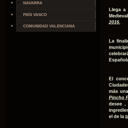
NAVARRA
Llega a
PAÍS VASCO
Medieval
2016.
COMUNIDAD VALENCIANA
La final
municip
celebrar
Española
El conc
Ciudades
más una 
Pincho 
desee ,
ingredie
el de la
t