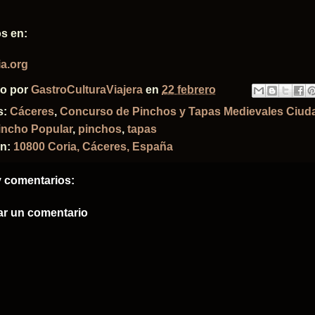
s en:
a.org
do por
GastroCulturaViajera
en
22 febrero
s:
Cáceres
,
Concurso de Pinchos y Tapas Medievales Ciuda
incho Popular
,
pinchos
,
tapas
ón:
10800 Coria, Cáceres, España
 comentarios:
ar un comentario