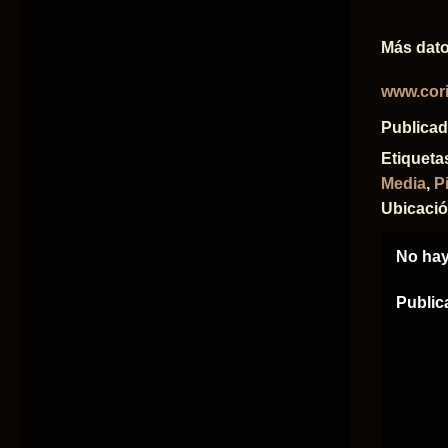
Más dato
www.cori
Publica
Etiqueta
Media
,
P
Ubicaci
No hay
Public