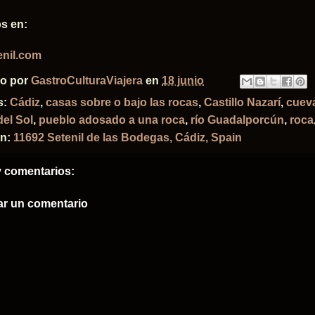
s en:
enil.com
do por
GastroCulturaViajera
en
18 junio
s:
Cádiz
,
casas sobre o bajo las rocas
,
Castillo Nazarí
,
cuev
el Sol
,
pueblo adosado a una roca
,
río Guadalporcún
,
roca
ón:
11692 Setenil de las Bodegas, Cádiz, Spain
 comentarios:
ar un comentario