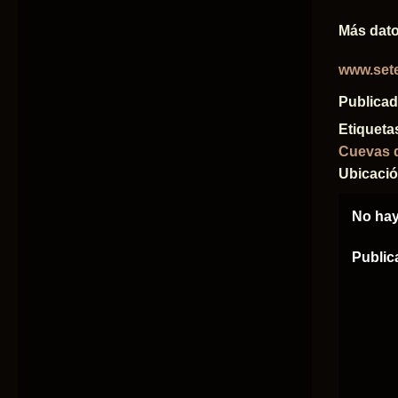
Más dato
www.set
Publica
Etiqueta
Cuevas d
Ubicaci
No hay
Public