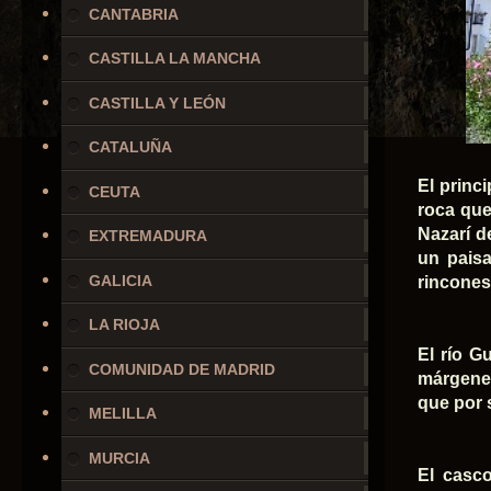
CANTABRIA
CASTILLA LA MANCHA
CASTILLA Y LEÓN
CATALUÑA
El princ
CEUTA
roca que
Nazarí d
EXTREMADURA
un paisa
GALICIA
rincones
LA RIOJA
El río G
COMUNIDAD DE MADRID
márgenes
que por 
MELILLA
MURCIA
El casco