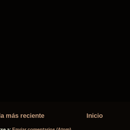
a más reciente
Inicio
rse a:
Enviar comentarios (Atom)