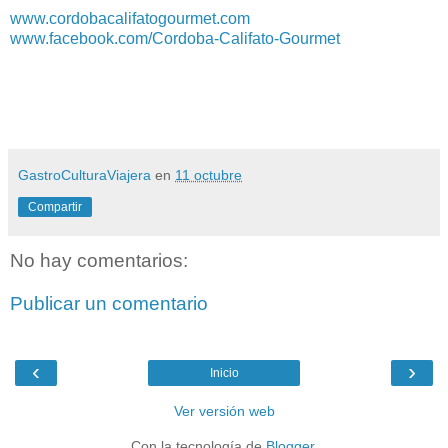
www.cordobacalifatogourmet.com
www.facebook.com/Cordoba-Califato-Gourmet
GastroCulturaViajera
en
11 octubre
Compartir
No hay comentarios:
Publicar un comentario
‹
›
Inicio
Ver versión web
Con la tecnología de
Blogger
.