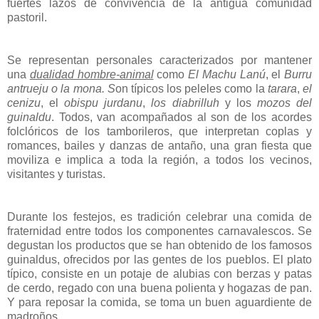
fuertes lazos de convivencia de la antigua comunidad
pastoril.
Se representan personales caracterizados por mantener
una
dualidad hombre-animal
como
El Machu Lanú
, el
Burru
antrueju o
la mona. S
on típicos los peleles como la
tarara
,
el
cenizu
, el
obispu jurdanu
,
los diabrilluh
y los
mozos del
guinaldu
. Todos, van acompañados al son de los acordes
folclóricos de los tamborileros, que interpretan coplas y
romances, bailes y danzas de antaño, una gran fiesta que
moviliza e implica a toda la región, a todos los vecinos,
visitantes y turistas.
Durante los festejos, es tradición celebrar una comida de
fraternidad entre todos los componentes carnavalescos. Se
degustan los productos que se han obtenido de los famosos
guinaldus, ofrecidos por las gentes de los pueblos. El plato
típico, consiste en un potaje de alubias con berzas y patas
de cerdo, regado con una buena polienta y hogazas de pan.
Y para reposar la comida, se toma un buen aguardiente de
madroños.