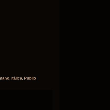
omano
,
Itálica
,
Publio