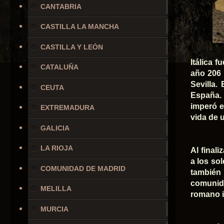
CANTABRIA
CASTILLA LA MANCHA
CASTILLA Y LEÓN
Itálica f
CATALUÑA
año 206 
Sevilla
CEUTA
España. 
imperó e
EXTREMADURA
vida de 
GALICIA
LA RIOJA
Al final
a los so
COMUNIDAD DE MADRID
también 
comunida
MELILLA
romano i
MURCIA