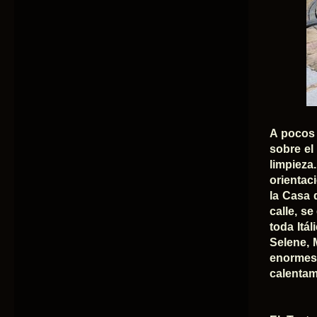
A pocos 
sobre el
limpieza
orientac
la Casa 
calle, s
toda Itá
Selene, 
enormes 
calentam