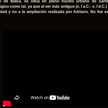
o de Itálica, se sitúa en pleno núcleo urbano de Sant
ico como tal, ya que al ser más antiguo (s. I a.C.- s. I d.C.
udad y no a la ampliación realizada por Adriano. No fue 