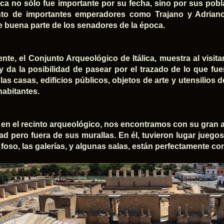
lica no sólo fue importante por su fecha, sino por sus pobl
nto de importantes emperadores como Trajano y Adrian
e buena parte de los senadores de la época.
nte, el Conjunto Arqueológico de Itálica, muestra al visita
 da la posibilidad de pasear por el trazado de lo que fue
as casas, edificios públicos, objetos de arte y utensilios de
habitantes.
r en el recinto arqueológico, nos encontramos con su gran a
dad pero fuera de sus murallas. En él, tuvieron lugar juego
l foso, las galerías, y algunas salas, están perfectamente c