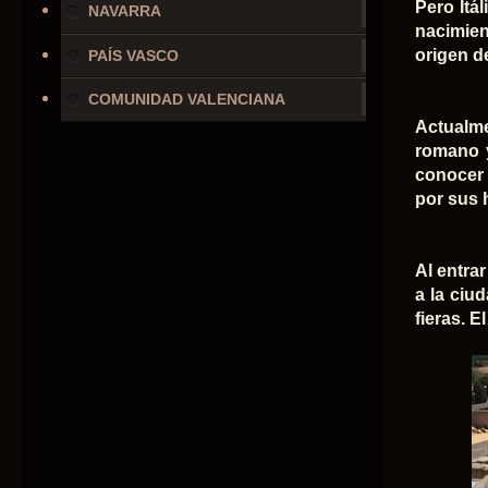
Pero Itá
NAVARRA
nacimie
origen d
PAÍS VASCO
COMUNIDAD VALENCIANA
Actualme
romano y
conocer l
por sus 
Al entra
a la ciu
fieras. E