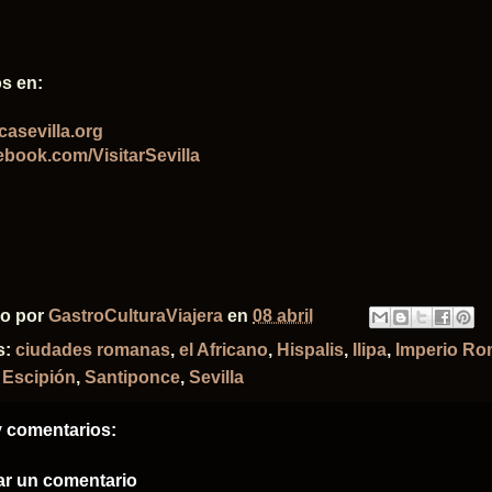
s en:
casevilla.org
book.com/VisitarSevilla
do por
GastroCulturaViajera
en
08 abril
s:
ciudades romanas
,
el Africano
,
Hispalis
,
Ilipa
,
Imperio R
 Escipión
,
Santiponce
,
Sevilla
 comentarios:
ar un comentario