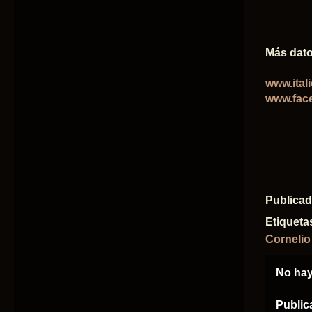
Más dato
www.itali
www.face
Publica
Etiqueta
Cornelio
No hay
Public