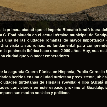
ue la primera ciudad que el Imperio Romano fundó fuera del te
a.C. Está situada en el actual término municipal de Santi
. Es una de las ciudades romanas de mayor importancia
Una visita a sus ruinas, es fundamental para comprend
n la península Ibérica hace unos 2.000 años. Hoy, sus res
una ciudad que vio nacer emperadores.
izar la segunda Guerra Púnica en Hispania, Publio Cornelio 
ldados heridos en una ciudad turdetana preexistente, ubic
ciudades turdetanas de Hispalis (Sevilla) e Ilipa (Alcalá d
des convivieron en este espacio próximo al Guadalquivi
mpuso sus modos sociales y políticos.