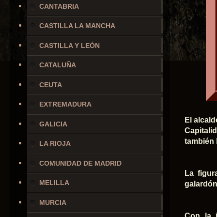
CANTABRIA
CASTILLA LA MANCHA
CASTILLA Y LEÓN
CATALUÑA
CEUTA
EXTREMADURA
El alcal
GALICIA
Capitali
también l
LA RIOJA
COMUNIDAD DE MADRID
La figu
MELILLA
galardón
MURCIA
Con la 