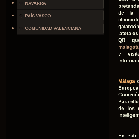
NAVARRA
pretende
de la C
PAÍS VASCO
element
galard
COMUNIDAD VALENCIANA
laterale
QR que
malagat
y visi
informac
Málaga
o
Europea.
Comisión
Para ell
de los d
intelige
En este 