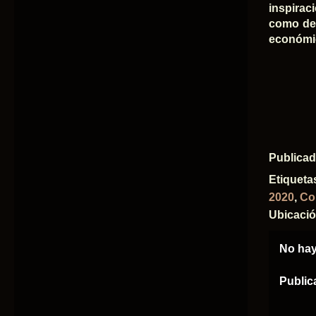
inspirac
como des
económi
Publica
Etiqueta
2020
,
Co
Ubicaci
No hay
Public