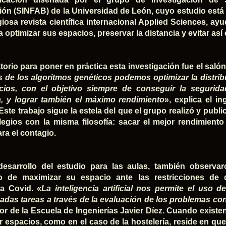
ión (SINFAB) de la Universidad de León, cuyo estudio está
igiosa revista científica internacional Applied Sciences, ay
a optimizar sus espacios, preservar la distancia y evitar así
atorio para poner en práctica esta investigación fue el sal
s de los algoritmos genéticos podemos optimizar la distri
ios, con el objetivo siempre de conseguir la segurida
a, y lograr también el máximo rendimiento
», explica el i
 Este trabajo sigue la estela del que el grupo realizó y pub
legios con la misma filosofía: sacar el mejor rendimient
ra el contagio.
desarrollo del estudio para las aulas, también observa
ro de maximizar su espacio ante las restricciones de 
a Covid. «
La inteligencia artificial nos permite el uso 
adas tareas a través de la evaluación de los problemas con
sor de la Escuela de Ingenierías Javier Díez. Cuando exist
 espacios, como en el caso de la hostelería, reside en qu