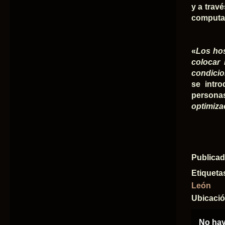
y a trav
computac
«
Los hos
colocar 
condicio
se intr
persona
optimiza
Publica
Etiqueta
León
Ubicaci
No hay