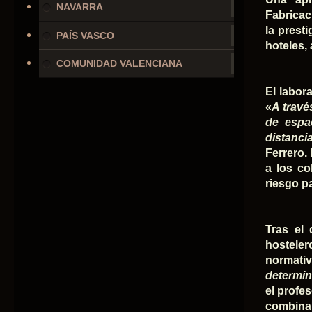
NAVARRA
Fabricac
la prest
PAÍS VASCO
hoteles, 
COMUNIDAD VALENCIANA
El labor
«
A travé
de espac
distanci
Ferrero.
a los co
riesgo pa
Tras el 
hostele
normativ
determin
el profe
combinar