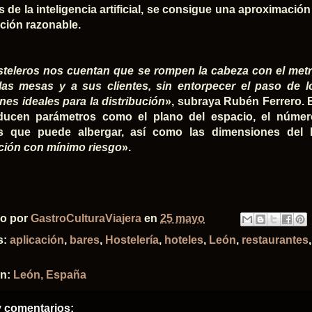
és de la inteligencia artificial, se consigue una aproximaci
ión razonable.
teleros nos cuentan que se rompen la cabeza con el met
las mesas y a sus clientes, sin entorpecer el paso de 
nes ideales para la distribución
», subraya Rubén Ferrero. E
oducen parámetros como el plano del espacio, el númer
s que puede albergar, así como las dimensiones del l
ción con mínimo riesgo
».
do por
GastroCulturaViajera
en
25 mayo
s:
aplicación
,
bares
,
Hostelería
,
hoteles
,
León
,
restaurantes
ón:
León, España
 comentarios: