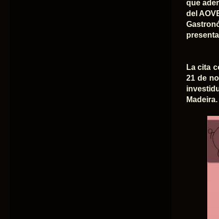
que adem
del AOVE
Gastron
presenta
La cita c
21 de no
investid
Madeira.