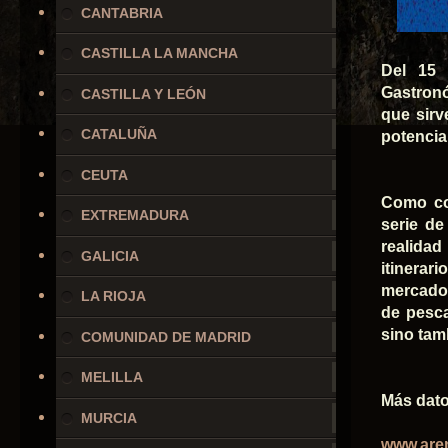
CANTABRIA
CASTILLA LA MANCHA
Del 15 
Gastron
CASTILLA Y LEÓN
que sirv
CATALUÑA
potencia
CEUTA
Como co
EXTREMADURA
serie de
realidad
GALICIA
itinerar
mercado,
LA RIOJA
de pesca
sino tam
COMUNIDAD DE MADRID
MELILLA
Más dato
MURCIA
www.are