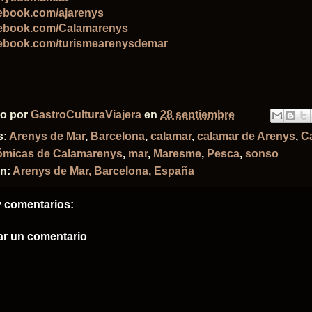
ebook.com/ajarenys
ebook.com/Calamarenys
ebook.com/turismearenysdemar
do por
GastroCulturaViajera
en
28 septiembre
s:
Arenys de Mar
,
Barcelona
,
calamar
,
calamar de Arenys
,
C
ómicas de Calamarenys
,
mar
,
Maresme
,
Pesca
,
sonso
ón:
Arenys de Mar, Barcelona, España
 comentarios:
ar un comentario