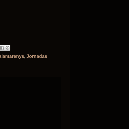
alamarenys
,
Jornadas