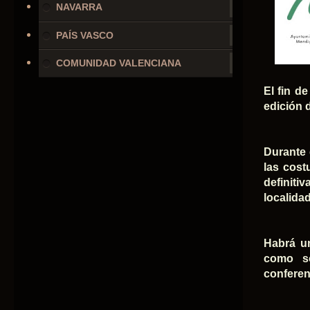
NAVARRA
PAÍS VASCO
COMUNIDAD VALENCIANA
El fin d
edición 
Durante 
las cost
definiti
localidad
Habrá un
como so
conferenc