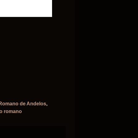
 Romano de Andelos
,
to romano