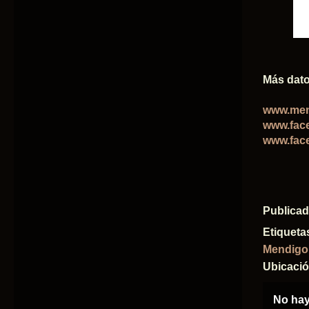
Más dato
www.men
www.fac
www.fac
Publica
Etiqueta
Mendigor
Ubicaci
No hay