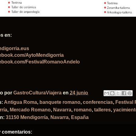
s en:
digorria.eus
ebook.com/AytoMendigorria
ebook.com/FestivalRomanoAndelo
do por
GastroCulturaViajera
en
24 junio
s:
Antigua Roma
,
banquete romano
,
conferencias
,
Festival
ría
,
Mercado Romano
,
Navarra
,
romano
,
talleres
,
yacimien
ón:
31150 Mendigorría, Navarra, España
 comentarios: