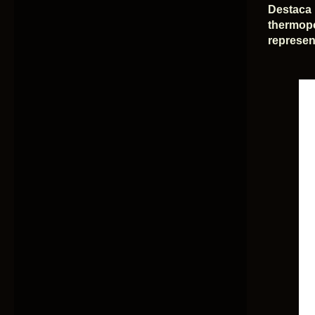
Destaca
thermopo
represen