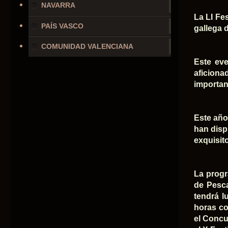
NAVARRA
La LI Fes
PAÍS VASCO
gallega 
COMUNIDAD VALENCIANA
Este eve
aficiona
importan
Este año 
han disp
exquisit
La progr
de Pesca
tendrá l
horas co
el Concu