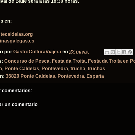
ival de Baile será a las 18:30 horas.
s en:
tecaldelas.org
inasgalegas.es
do por
GastroCulturaViajera
en
22 mayo
s:
Concurso de Pesca
,
Festa da Troita
,
Festa da Troita en P
a
,
Ponte Caldelas
,
Pontevedra
,
trucha
,
truchas
ón:
36820 Ponte Caldelas, Pontevedra, España
 comentarios:
ar un comentario