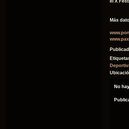
el X Fest
Más dato
www.pon
www.pax
Publica
Etiqueta
Deportiv
Ubicaci
No hay
Public