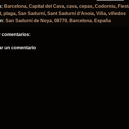
s:
Barcelona
,
Capital del Cava
,
cava
,
cepas
,
Codorniu
,
Fiest
t
,
plaga
,
San Sadurní
,
Sant Sadurní d’Anoia
,
Viña
,
viñedos
ón:
San Sadurní de Noya, 08770, Barcelona, España
 comentarios:
ar un comentario