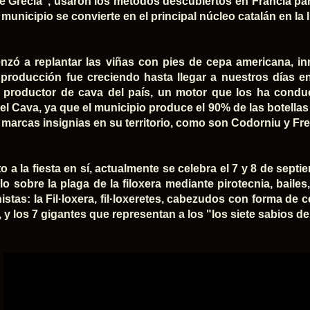
e Grecia", usaron los métodos descubiertos en Francia par
municipio se convierte en el principal núcleo catalán en la l
zó a replantar las viñas con pies de cepa americana, in
 producción fue creciendo hasta llegar a nuestros días e
l productor de cava del país, un motor que los ha cond
del Cava, ya que el municipio produce el 90% de las botella
marcas insignias en su territorio, como son Codorniu y Fre
 a la fiesta en sí, actualmente se celebra el 7 y 8 de septi
lo sobre la plaga de la filoxera mediante pirotecnia, bailes
istas: la Fil·loxera, fil·loxeretes, cabezudos con forma de
 y los 7 gigantes que representan a los "los siete sabios de