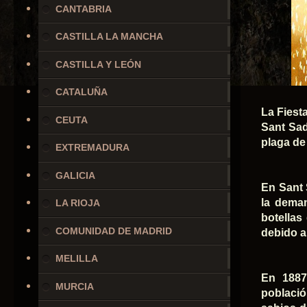
CANTABRIA
CASTILLA LA MANCHA
CASTILLA Y LEÓN
CATALUÑA
La Fiest
CEUTA
Sant Sad
plaga de 
EXTREMADURA
GALICIA
En Sant 
la deman
LA RIOJA
botellas
COMUNIDAD DE MADRID
debido a 
MELILLA
En 1887
MURCIA
població