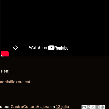
s en:
adelafiloxera.cat
do por
GastroCulturaViajera
en
12 julio