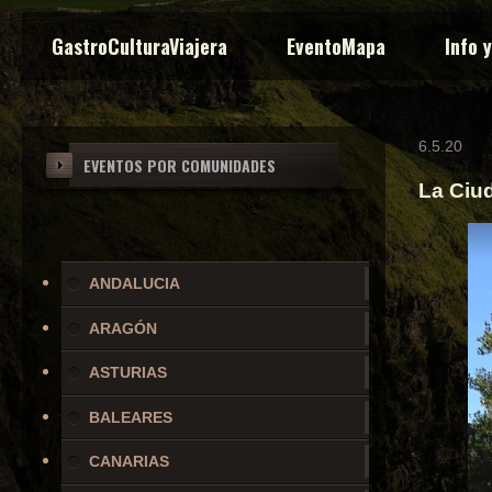
GastroCulturaViajera
EventoMapa
Info 
6.5.20
EVENTOS POR COMUNIDADES
La Ciu
ANDALUCIA
ARAGÓN
ASTURIAS
BALEARES
CANARIAS