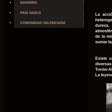
NAVARRA
PAÍS VASCO
La acci
heterog
COMUNIDAD VALENCIANA
dureza,
atmosfér
de la mi
sumar la
Existe u
diversas
Tormo Al
La leyend