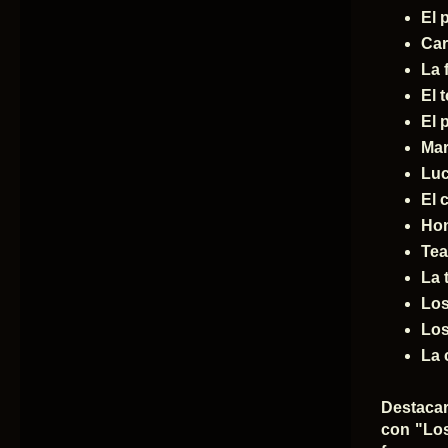
El 
Car
La 
El 
El 
Mar
Luc
El 
Ho
Tea
La 
Los
Los
La 
Destacar
con "Los