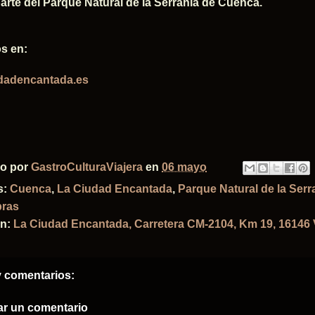
arte del Parque Natural de la Serranía de Cuenca.​
s en:
dadencantada.es
do por
GastroCulturaViajera
en
06 mayo
s:
Cuenca
,
La Ciudad Encantada
,
Parque Natural de la Ser
bras
ón:
La Ciudad Encantada, Carretera CM-2104, Km 19, 16146
 comentarios:
ar un comentario