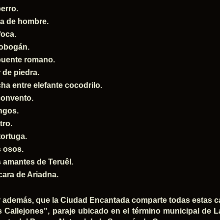
perro.
a de hombre.
foca.
tobogán.
puente romano.
 de piedra.
ha entre elefante cocodrilo.
convento.
ngos.
tro.
tortuga.
 osos.
 amantes de Teruêl.
cara de Ariadna.
 además, que la Ciudad Encantada comparte todas estas ca
 Callejones", paraje ubicado en el término municipal de 