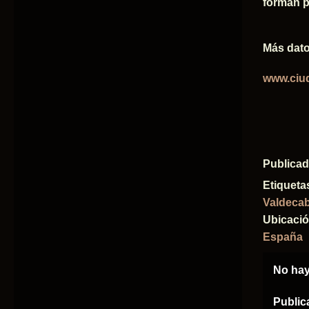
forman p
Más dato
www.ciu
Publica
Etiqueta
Valdeca
Ubicaci
España
No hay
Public