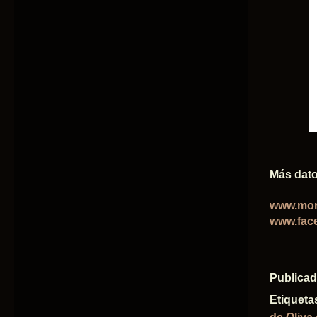
Más dato
www.mor
www.fac
Publica
Etiqueta