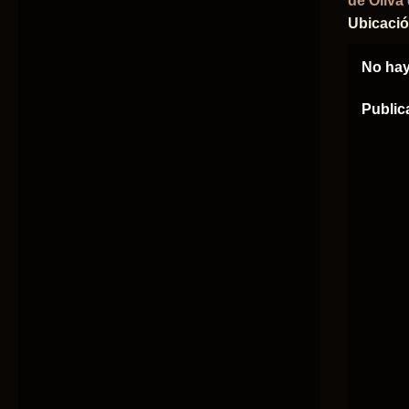
de Oliva
Ubicaci
No hay
Public