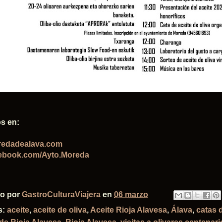
s en:
edadealava.com
ebook.com/Ayto.Moreda
do por
GastroCulturaViajera
en
06 marzo
s:
aceite
,
aceite de oliva
,
Aceite Rioja Alavesa
,
Álava
,
catas 