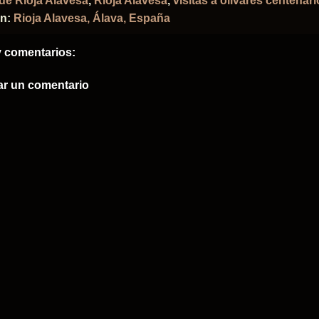
 de Rioja Alavesa
,
Rioja Alavesa
,
visitas a olivares centenar
ón:
Rioja Alavesa, Álava, España
 comentarios:
ar un comentario