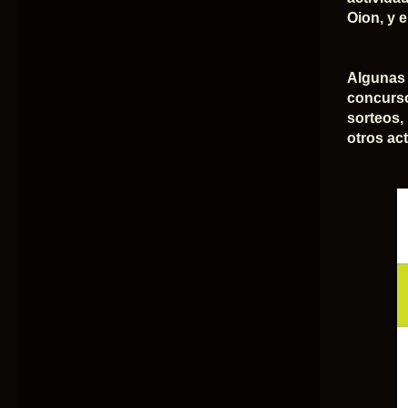
Oion, y 
Algunas 
concurso
sorteos,
otros ac