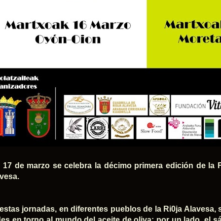
l 17 de marzo se celebra la décimo primera edición de la F
avesa.
estas jornadas, en diferentes pueblos de la Ri0ja Alavesa, 
des en torno al mundo del aceite de oliva: por un lado, el