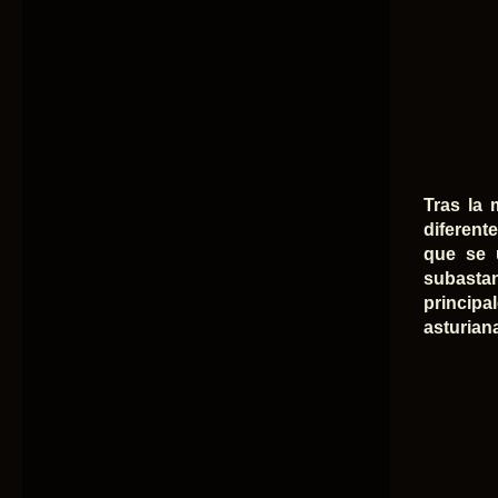
Tras la 
diferent
que se 
subastan
principa
asturian