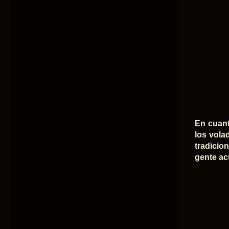
En cuant
los vola
tradicio
gente acu