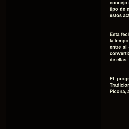
concejo 
tipo de 
estos act
Esta fec
la tempo
entre sí
converti
de ellas.
El prog
Tradicio
Picona
,