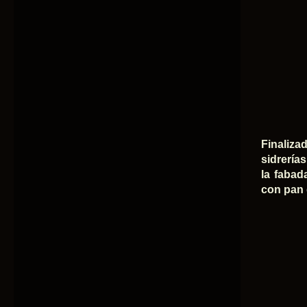
Finaliza
sidrería
la fabad
con pan 